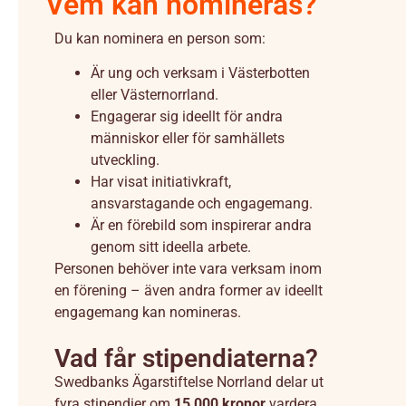
Vem kan nomineras?
Du kan nominera en person som:
Är ung och verksam i Västerbotten
eller Västernorrland.
Engagerar sig ideellt för andra
människor eller för samhällets
utveckling.
Har visat initiativkraft,
ansvarstagande och engagemang.
Är en förebild som inspirerar andra
genom sitt ideella arbete.
Personen behöver inte vara verksam inom
en förening – även andra former av ideellt
engagemang kan nomineras.
Vad får stipendiaterna?
Swedbanks Ägarstiftelse Norrland delar ut
fyra stipendier om
15 000 kronor
vardera.